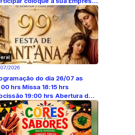
rticipar coloque a sua Empresa
 Evidência!
eral
/07/2026
ogramação do dia 26/07 as
00 hrs Missa 18:15 hrs
são 19:00 hrs Abertura do
ow 20:00 hrs Show Cleiton S...