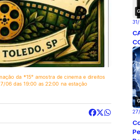
G
31
C
C
mação da *15° amostra de cinema e direitos
7/06 das 19:00 as 22:00 na estação
G
27
Co
Pe