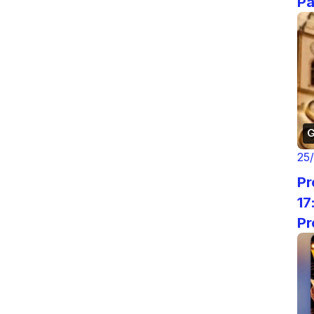
Pa
em
G
25
Pr
17:
Procis
Sh