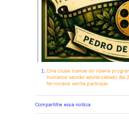
Cine clube tramas do ribeira progra
humanos sessão adulta sábado dia 2
ferroviária venha participar
Compartilhe essa notícia