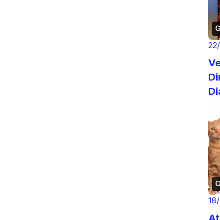
G
22
Venh
Di
Di
Re
G
18
At